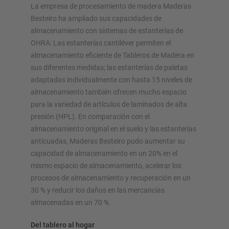
La empresa de procesamiento de madera Maderas
Besteiro ha ampliado sus capacidades de
almacenamiento con sistemas de estanterías de
OHRA: Las estanterías cantiléver permiten el
almacenamiento eficiente de Tableros de Madera en
sus diferentes medidas; las estanterías de paletas
SISTEMAS DE ALMACENAMIENTO
adaptadas individualmente con hasta 15 niveles de
almacenamiento también ofrecen mucho espacio
Estanterías para palés
para la variedad de artículos de laminados de alta
Estanterías móviles
presión (HPL). En comparación con el
Estanterías dinámicas
almacenamiento original en el suelo y las estanterías
Naves autoportantes
anticuadas, Maderas Besteiro pudo aumentar su
Entreplantas
capacidad de almacenamiento en un 20% en el
Estanterías verticales
mismo espacio de almacenamiento, acelerar los
procesos de almacenamiento y recuperación en un
30 % y reducir los daños en las mercancías
almacenadas en un 70 %.
Planifique su sistema de estanterías individualmente con
Del tablero al hogar
nuestros configuradores – incluida la consulta directa