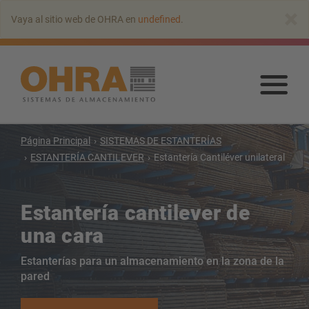
Ir
×
Vaya al sitio web de OHRA en
undefined
.
al
contenido
principal
Ir
al
con
prin
Página Principal
SISTEMAS DE ESTANTERÍAS
ESTANTERÍA CANTILEVER
Estantería Cantiléver unilateral
ESTANTERÍA CANTILEVER
Estantería Cantiléver con techo
Estantería cantilever de
Estantería Cantiléver unilateral
una cara
Estantería Cantiléver bilateral
Estantería Cantiléver para cargas pesadas
Estanterías para un almacenamiento en la zona de la
Estantanterías con brazos deslizables
pared
Estantería Cantiléver para mercancías largas