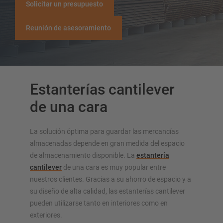
Otros tipos de estanterías Cantiléver.
Solicitar un presupuesto
Reunión de asesoramiento
Estanterías cantilever
SISTEMAS DE ALMACENAMIENTO
de una cara
Estanterías para palés
Estanterías móviles
La solución óptima para guardar las mercancías
Estanterías dinámicas
almacenadas depende en gran medida del espacio
Naves autoportantes
de almacenamiento disponible. La
estantería
cantilever
de una cara es muy popular entre
Entreplantas
nuestros clientes. Gracias a su ahorro de espacio y a
Estanterías verticales
su diseño de alta calidad, las estanterías cantilever
pueden utilizarse tanto en interiores como en
exteriores.