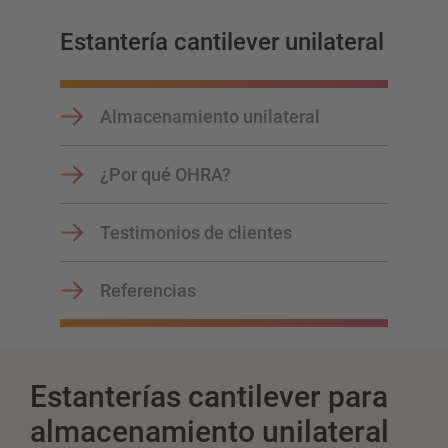
Planifique su sistema de estanterías individualmente con
Estantería cantilever unilateral
nuestros configuradores – incluida la consulta directa
Configurar estantería ahora
Almacenamiento unilateral
¿Por qué OHRA?
Testimonios de clientes
Referencias
Estanterías cantilever para
almacenamiento unilateral