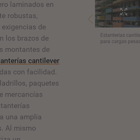
cero laminados en
te robustas,
 exigencias de
Estanterías cantil
n los brazos de
para cargas pesa
os montantes de
anterías cantilever
as con facilidad.
ladrillos, paquetes
de mercancías
stanterías
ra una amplia
. Al mismo
tiza un