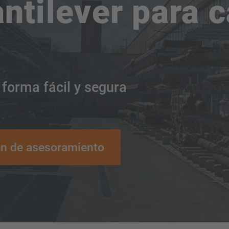
antilever para 
orma fácil y segura
n de asesoramiento