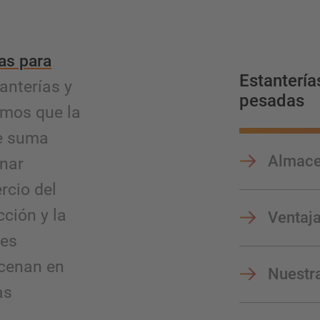
as para
Estantería
anterías y
pesadas
emos que la
de suma
Almace
enar
rcio del
cción y la
Ventaja
les
cenan en
Nuestra
as