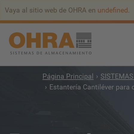
Ir
Vaya al sitio web de OHRA en
undefined
.
al
contenido
principal
Página Principal
SISTEMAS
Estantería Cantiléver para