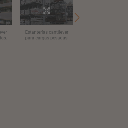
ever
Estanterías cantilever
Estanterías cantileve
das.
para cargas pesadas.
para cargas pesadas