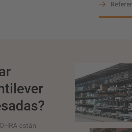
Refere
ar
ntilever
esadas?
e OHRA están