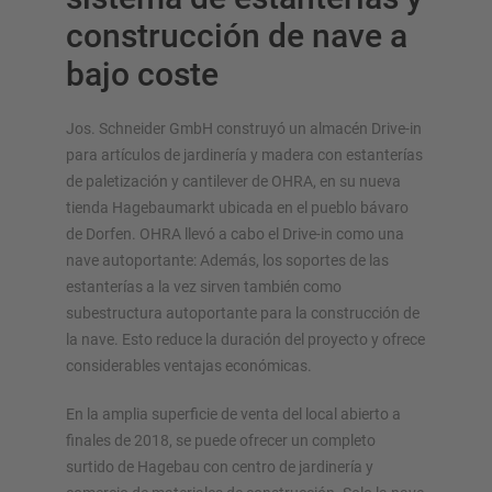
construcción de nave a
bajo coste
Jos. Schneider GmbH construyó un almacén Drive-in
SISTEMAS DE ALMACENAMIENTO
para artículos de jardinería y madera con estanterías
Estanterías para palés
de paletización y cantilever de OHRA, en su nueva
tienda Hagebaumarkt ubicada en el pueblo bávaro
Estanterías móviles
de Dorfen. OHRA llevó a cabo el Drive-in como una
Estanterías dinámicas
nave autoportante: Además, los soportes de las
Naves autoportantes
estanterías a la vez sirven también como
Entreplantas
subestructura autoportante para la construcción de
Estanterías verticales
la nave. Esto reduce la duración del proyecto y ofrece
considerables ventajas económicas.
En la amplia superficie de venta del local abierto a
Planifique su sistema de estanterías individualmente con
finales de 2018, se puede ofrecer un completo
nuestros configuradores – incluida la consulta directa
surtido de Hagebau con centro de jardinería y