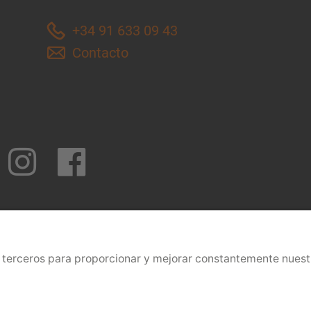
+34 91 633 09 43
Contacto
onditions of assembly
Protección de datos