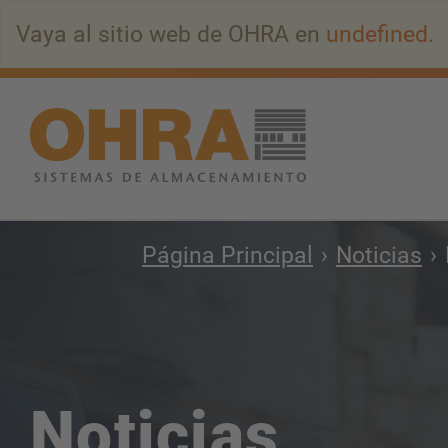
Ir
Vaya al sitio web de OHRA en
undefined
.
al
contenido
principal
Página Principal
Noticias
Noticias