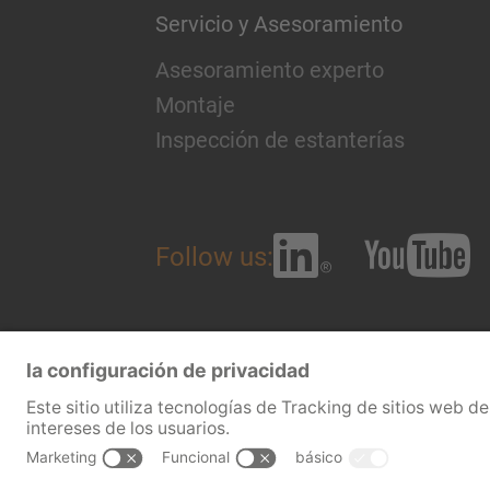
Servicio y Asesoramiento
Asesoramiento experto
Montaje
Inspección de estanterías
Follow us:
Aviso legal
CGV
Terms and c
Contacto
Prensa