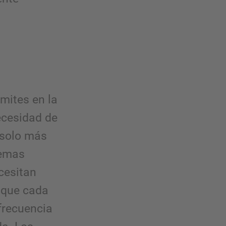
mites en la
ecesidad de
 solo más
temas
cesitan
 que cada
frecuencia