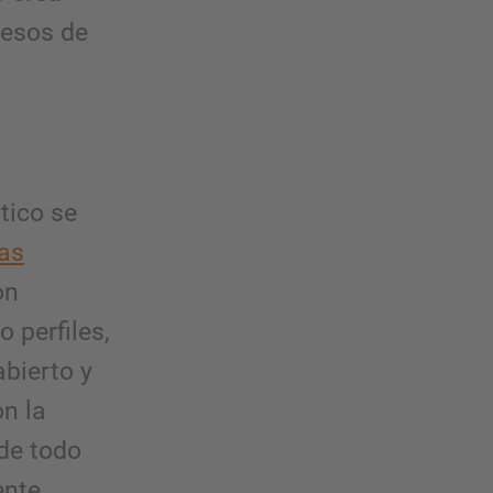
cesos de
tico se
las
on
 perfiles,
bierto y
on la
de todo
ente