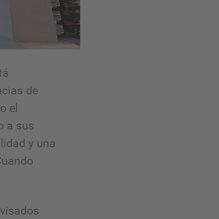
tá
ncias de
o el
o a sus
ilidad y una
 Cuando
ovisados