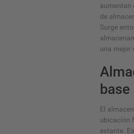
aumentan e
de almacen
Surge ento
almacenami
una mejor 
Almac
base 
El almacen
ubicación f
estante. Es