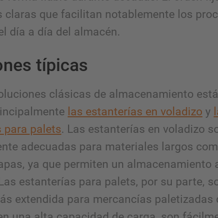
s claras que facilitan notablemente los pro
el día a día del almacén.
ones típicas
soluciones clásicas de almacenamiento está
rincipalmente
las estanterías en voladizo
y
s para palets
. Las estanterías en voladizo s
nte adecuadas para materiales largos como
apas, ya que permiten un almacenamiento a
as estanterías para palets, por su parte, s
ás extendida para mercancías paletizadas 
cen una alta capacidad de carga, son fácilm