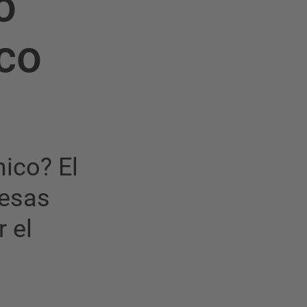
o
ico
ico? El
resas
r el