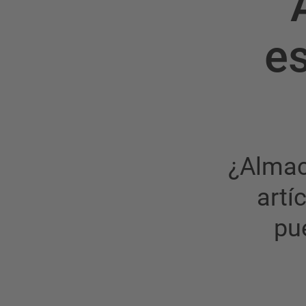
es
¿Almac
artí
pue