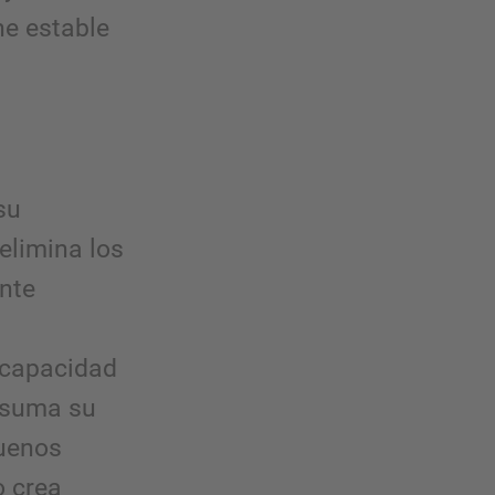
e estable
su
 elimina los
nte
 capacidad
e suma su
buenos
o crea