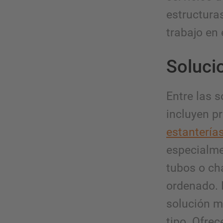
estructura
trabajo en 
Soluci
Entre las 
incluyen p
estantería
especialme
tubos o ch
ordenado. L
solución m
tipo. Ofre