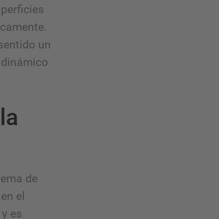
perficies
icamente.
sentido un
 dinámico
la
tema de
 en el
 y es